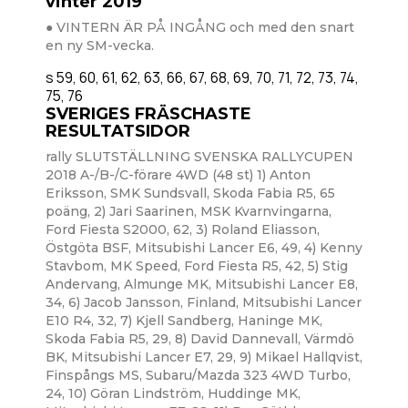
vinter 2019
● VINTERN ÄR PÅ INGÅNG och med den snart
en ny SM-vecka.
s 59, 60, 61, 62, 63, 66, 67, 68, 69, 70, 71, 72, 73, 74,
75, 76
SVERIGES FRÄSCHASTE
RESULTATSIDOR
rally SLUTSTÄLLNING SVENSKA RALLYCUPEN
2018 A-/B-/C-förare 4WD (48 st) 1) Anton
Eriksson, SMK Sundsvall, Skoda Fabia R5, 65
poäng, 2) Jari Saarinen, MSK Kvarnvingarna,
Ford Fiesta S2000, 62, 3) Roland Eliasson,
Östgöta BSF, Mitsubishi Lancer E6, 49, 4) Kenny
Stavbom, MK Speed, Ford Fiesta R5, 42, 5) Stig
Andervang, Almunge MK, Mitsubishi Lancer E8,
34, 6) Jacob Jansson, Finland, Mitsubishi Lancer
E10 R4, 32, 7) Kjell Sandberg, Haninge MK,
Skoda Fabia R5, 29, 8) David Dannevall, Värmdö
BK, Mitsubishi Lancer E7, 29, 9) Mikael Hallqvist,
Finspångs MS, Subaru/Mazda 323 4WD Turbo,
24, 10) Göran Lindström, Huddinge MK,