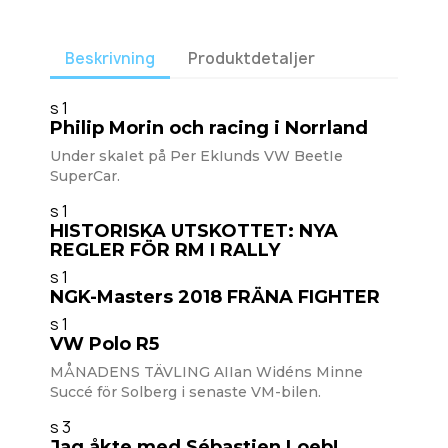
Beskrivning
Produktdetaljer
s 1
Philip Morin och racing i Norrland
Under skaIet på Per EkIunds VW BeetIe
SuperCar.
s 1
HISTORISKA UTSKOTTET: NYA
REGLER FÖR RM I RALLY
s 1
NGK-Masters 2018 FRÄNA FIGHTER
s 1
VW Polo R5
MÅNADENS TÄVLING AIIan Widéns Minne
Succé för Solberg i senaste VM-bilen.
s 3
Jag åkte med Sébastien Loeb!