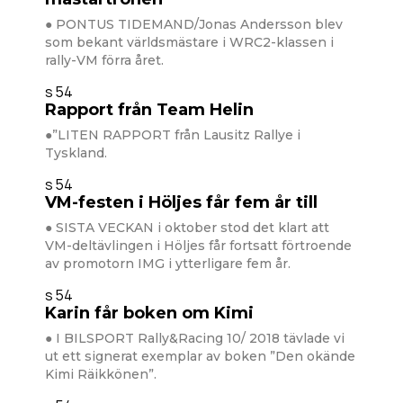
● PONTUS TIDEMAND/Jonas Andersson blev
som bekant världsmästare i WRC2-klassen i
rally-VM förra året.
s 54
Rapport från Team Helin
●”LITEN RAPPORT från Lausitz Rallye i
Tyskland.
s 54
VM-festen i Höljes får fem år till
● SISTA VECKAN i oktober stod det klart att
VM-deltävlingen i Höljes får fortsatt förtroende
av promotorn IMG i ytterligare fem år.
s 54
Karin får boken om Kimi
● I BILSPORT Rally&Racing 10/ 2018 tävlade vi
ut ett signerat exemplar av boken ”Den okände
Kimi Räikkönen”.