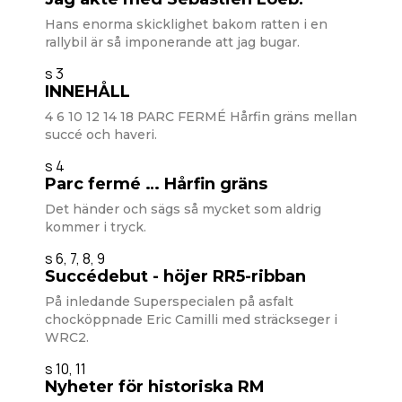
Hans enorma skicklighet bakom ratten i en
rallybil är så imponerande att jag bugar.
s 3
INNEHÅLL
4 6 10 12 14 18 PARC FERMÉ Hårfin gräns mellan
succé och haveri.
s 4
Parc fermé … Hårfin gräns
Det händer och sägs så mycket som aldrig
kommer i tryck.
s 6, 7, 8, 9
Succédebut - höjer RR5-ribban
På inledande Superspecialen på asfalt
chocköppnade Eric Camilli med sträckseger i
WRC2.
s 10, 11
Nyheter för historiska RM