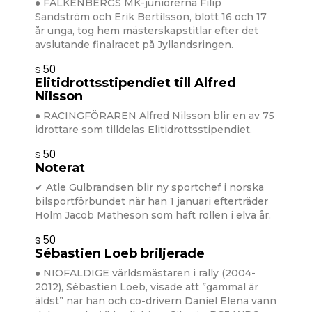
● FALKENBERGS MK-juniorerna Filip
Sandström och Erik Bertilsson, blott 16 och 17
år unga, tog hem mästerskapstitlar efter det
avslutande finalracet på Jyllandsringen.
s 50
Elitidrottsstipendiet till Alfred
Nilsson
● RACINGFÖRAREN Alfred Nilsson blir en av 75
idrottare som tilldelas Elitidrottsstipendiet.
s 50
Noterat
✔ Atle Gulbrandsen blir ny sportchef i norska
bilsportförbundet när han 1 januari efterträder
Holm Jacob Matheson som haft rollen i elva år.
s 50
Sébastien Loeb briljerade
● NIOFALDIGE världsmästaren i rally (2004-
2012), Sébastien Loeb, visade att ”gammal är
äldst” när han och co-drivern Daniel Elena vann