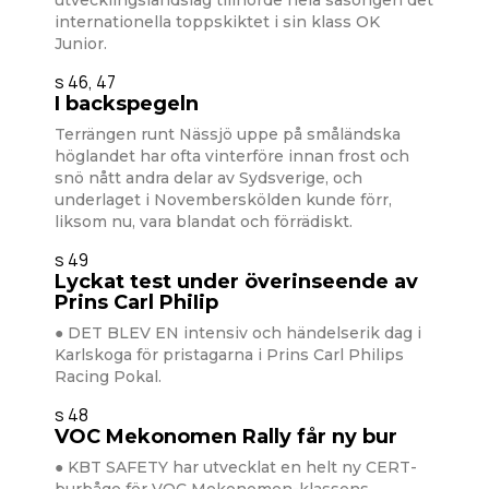
utvecklingslandslag tillhörde hela säsongen det
internationella toppskiktet i sin klass OK
Junior.
s 46, 47
I backspegeln
Terrängen runt Nässjö uppe på småländska
höglandet har ofta vinterföre innan frost och
snö nått andra delar av Sydsverige, och
underlaget i Novemberskölden kunde förr,
liksom nu, vara blandat och förrädiskt.
s 49
Lyckat test under överinseende av
Prins Carl PhiIip
● DET BLEV EN intensiv och händelserik dag i
Karlskoga för pristagarna i Prins Carl Philips
Racing Pokal.
s 48
VOC Mekonomen Rally får ny bur
● KBT SAFETY har utvecklat en helt ny CERT-