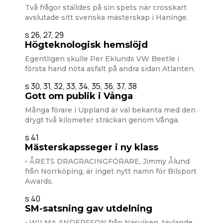
Två frågor ställdes på sin spets när crosskart
avslutade sitt svenska mästerskap i Haninge.
s 26, 27, 29
Högteknologisk hemslöjd
Egentligen skulle Per Eklunds VW Beetle i
första hand nöta asfalt på andra sidan Atlanten.
s 30, 31, 32, 33, 34, 35, 36, 37, 38
Gott om publik i Vånga
Många förare i Uppland är väl bekanta med den
drygt två kilometer sträckan genom Vånga.
s 41
Mästerskapsseger i ny klass
• ÅRETS DRAGRACINGFÖRARE, Jimmy Ålund
från Norrköping, är inget nytt namn för Bilsport
Awards.
s 40
SM-satsning gav utdelning
• WILMA ANDERSSON från Näsviken, tävlande