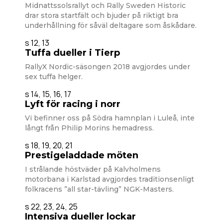
Midnattssolsrallyt och Rally Sweden Historic
drar stora startfält och bjuder på riktigt bra
underhållning för såväl deltagare som åskådare.
s 12, 13
Tuffa dueller i Tierp
RallyX Nordic-säsongen 2018 avgjordes under
sex tuffa helger.
s 14, 15, 16, 17
Lyft för racing i norr
Vi befinner oss på Södra hamnplan i Luleå, inte
långt från Philip Morins hemadress.
s 18, 19, 20, 21
Prestigeladdade möten
I strålande höstväder på Kalvholmens
motorbana i Karlstad avgjordes traditionsenligt
folkracens ”all star-tävling” NGK-Masters.
s 22, 23, 24, 25
Intensiva dueller lockar