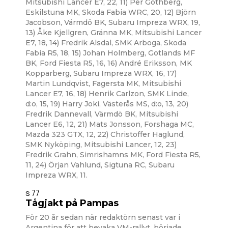
Mitsubishi Lancer E7, 22, 11) Per Göthberg,
Eskilstuna MK, Skoda Fabia WRC, 20, 12) Björn
Jacobson, Värmdö BK, Subaru Impreza WRX, 19,
13) Åke Kjellgren, Gränna MK, Mitsubishi Lancer
E7, 18, 14) Fredrik Alsdal, SMK Arboga, Skoda
Fabia R5, 18, 15) Johan Holmberg, Gotlands MF
BK, Ford Fiesta R5, 16, 16) André Eriksson, MK
Kopparberg, Subaru Impreza WRX, 16, 17)
Martin Lundqvist, Fagersta MK, Mitsubishi
Lancer E7, 16, 18) Henrik Carlzon, SMK Linde,
d:o, 15, 19) Harry Joki, Västerås MS, d:o, 13, 20)
Fredrik Dannevall, Värmdö BK, Mitsubishi
Lancer E6, 12, 21) Mats Jonsson, Forshaga MC,
Mazda 323 GTX, 12, 22) Christoffer Haglund,
SMK Nyköping, Mitsubishi Lancer, 12, 23)
Fredrik Grahn, Simrishamns MK, Ford Fiesta R5,
11, 24) Örjan Vahlund, Sigtuna RC, Subaru
Impreza WRX, 11.
s 77
Tågjakt på Pampas
För 20 år sedan när redaktörn senast var i
Argentina för att bevaka VM-rallyt, började