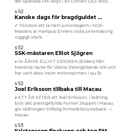
det spanska VM-rallyt i en Citroën DS3 WRC.
s 52
Kanske dags för bragdguldet …
✔ Förutom att ta hem juniorsegern i NGK-
Masters är Hampus Enners sista juniorsäsong
ruggigt stark.
s 52
SSK-mästaren Elliot Sjögren
● 14-ÅRIGE ELLIOT SJÖGREN (bilden) från
Mantorp tävlar för Västra Östergötlands MK och
har varit aktiv inom motorsporten i sju år.
s 52
Joel Eriksson tillbaka till Macau
● ETT ÅR EFTER att Joel Eriksson, i ledning,
bröt det prestigefyllda Formel 3loppet i Macau
gör skåningen tillfällig formelbilscomeback - i
Macau.
s 53