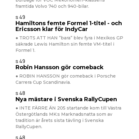
burbåge för VOC Mekonomen-klassens
framtida Volvo 740 och 940-bilar.
s 49
Hamiltons femte Formel 1-titel - och
Ericsson klar för IndyCar
● TROTS ATT HAN ”bara” blev fyra i Mexikos GP
säkrade Lewis Hamilton sin femte VM-titel i
Formel 1.
s 49
Robin Hansson gör comeback
● ROBIN HANSSON gör comeback i Porsche
Carrera Cup Scandinavia.
s 48
Nya mästare i Svenska RallyCupen
● INTE FÄRRE ÄN 205 startande kom till Västra
Östergötlands MK:s Marknadsnatta som av
tradition är årets sista tävling i Svenska
RallyCupen.
s 48