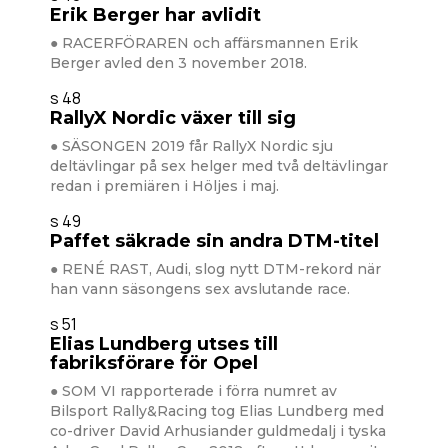
Erik Berger har avlidit
● RACERFÖRAREN och affärsmannen Erik
Berger avled den 3 november 2018.
s 48
RallyX Nordic växer till sig
● SÄSONGEN 2019 får RallyX Nordic sju
deltävlingar på sex helger med två deltävlingar
redan i premiären i Höljes i maj.
s 49
Paffet säkrade sin andra DTM-titel
● RENÉ RAST, Audi, slog nytt DTM-rekord när
han vann säsongens sex avslutande race.
s 51
Elias Lundberg utses till
fabriksförare för Opel
● SOM VI rapporterade i förra numret av
Bilsport Rally&Racing tog Elias Lundberg med
co-driver David Arhusiander guldmedalj i tyska