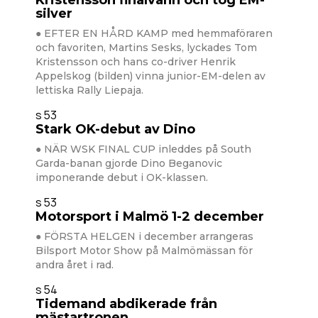
Kristensson finalvann och tog EM-
silver
● EFTER EN HÅRD KAMP med hemmaföraren
och favoriten, Martins Sesks, lyckades Tom
Kristensson och hans co-driver Henrik
Appelskog (bilden) vinna junior-EM-delen av
lettiska Rally Liepaja.
s 53
Stark OK-debut av Dino
● NÄR WSK FINAL CUP inleddes på South
Garda-banan gjorde Dino Beganovic
imponerande debut i OK-klassen.
s 53
Motorsport i Malmö 1-2 december
● FÖRSTA HELGEN i december arrangeras
Bilsport Motor Show på Malmömässan för
andra året i rad.
s 54
Tidemand abdikerade från
mästartronen