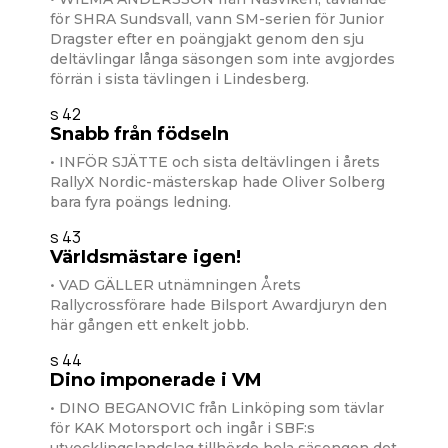
för SHRA Sundsvall, vann SM-serien för Junior
Dragster efter en poängjakt genom den sju
deltävlingar långa säsongen som inte avgjordes
förrän i sista tävlingen i Lindesberg.
s 42
Snabb från födseln
• INFÖR SJÄTTE och sista deltävlingen i årets
RallyX Nordic-mästerskap hade Oliver Solberg
bara fyra poängs ledning.
s 43
VärIdsmästare igen!
• VAD GÄLLER utnämningen Årets
Rallycrossförare hade Bilsport Awardjuryn den
här gången ett enkelt jobb.
s 44
Dino imponerade i VM
• DINO BEGANOVIC från Linköping som tävlar
för KAK Motorsport och ingår i SBF:s