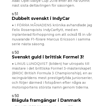
Adac Opel Rallye Cup 2018 efter att ha vunnit
näst sista deltävlingen för säsongen.
s 51
Dubbelt svenskt i IndyCar
● I FÖRRA MÅNADENS krönika avhandlade jag
Felix Rosenqvists IndyCarflytt, med en
inplanterad förhoppning om att också få in vår
nuvarande F1-förare Marcus Ericsson i samma
serie nästa säsong.
s 50
Svenskt guld i brittisk Formel 3!
● LINUS LUNDQVIST (bilden) har utropats till
mästare i det brittiska Formel 3-mästerskapet
(BRDC British Formula 3 Championship), en av
racingvärldens mest prestigefyllda juniorserier,
och följer därmed i fotspåren efter några av
motorsportens största namn genom tiderna.
s 50
BIågula framgångar i Danmark