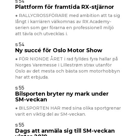
s 54
Plattform för framtida RX-stjärnor
● RALLYCROSSFÖRARE med ambition att ta sig
långt i karriären välkomnas av RX Academy-
serien som ger förarna en professionell miljö
att tävla och utvecklas i.
s 54
Ny succé för Oslo Motor Show
● FÖR NIONDE ÅRET i rad fylldes fyra hallar på
Norges Varemesse i Lillestrøm strax utanför
Oslo av det mesta och bästa som motorhobbyn
har att erbjuda.
s 55
Bilsporten bryter ny mark under
SM-veckan
● BILSPORTEN HAR med sina olika sportgrenar
varit en viktig del av SM-veckan.
s 55
Dags att anmäla sig till SM-veckan