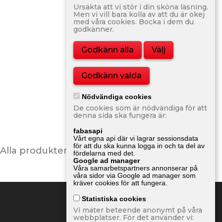
Ursäkta att vi stör i din sköna läsning.
Men vi vill bara kolla av att du är okej
med våra cookies. Bocka i dem du
godkänner.
Godkänn alla
Välj
Godkänn valda
Nödvändiga cookies
Bilsport Nr 1 2026
De cookies som är nödvändiga för att
80,00 kr
denna sida ska fungera är:
fabasapi
Vårt egna api där vi lagrar sessionsdata
för att du ska kunna logga in och ta del av
Alla produkter

fördelarna med det.
Google ad manager
Våra samarbetspartners annonserar på
våra sidor via Google ad manager som
kräver cookies för att fungera.
Statistiska cookies
Vi mäter beteende anonymt på våra
webbplatser. För det använder vi: