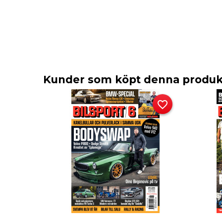
Kunder som köpt denna produkt
favorite_border