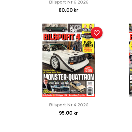
Snabbvy

Bilsport Nr 6 2026
80,00 kr
favorite_border
Snabbvy

Bilsport Nr 4 2026
95,00 kr