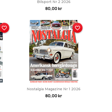
Snabbvy

Bilsport Nr 2 2026
80,00 kr
favorite_border
favorite_border
Snabbvy

Nostalgia Magazine Nr 1 2026
80,00 kr