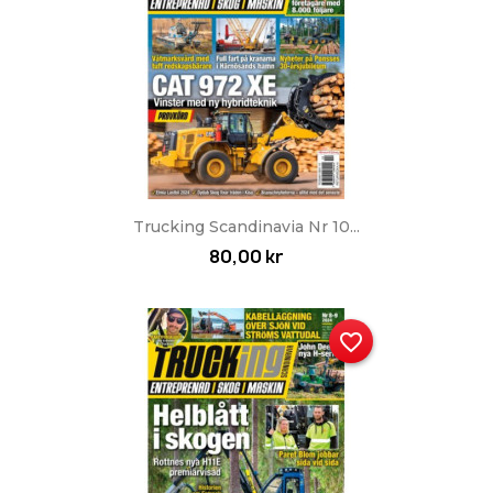
Trucking Scandinavia Nr 10...
80,00 kr
favorite_border