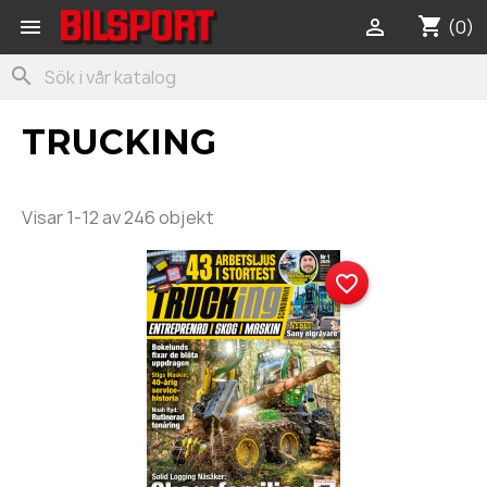
shopping_cart


(0)
search
TRUCKING
Visar 1-12 av 246 objekt
favorite_border