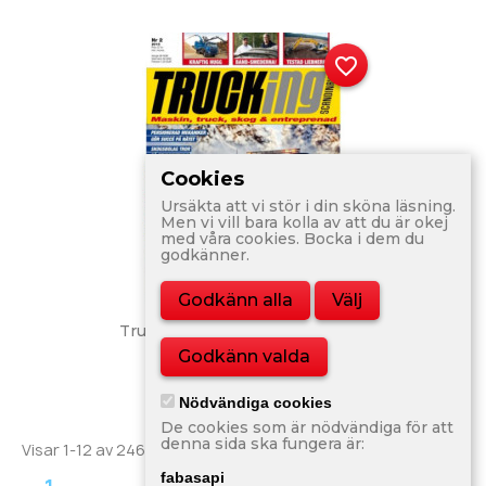
favorite_border
Cookies
Ursäkta att vi stör i din sköna läsning.
Men vi vill bara kolla av att du är okej
med våra cookies. Bocka i dem du
godkänner.
Godkänn alla
Välj
Trucking Scandinavia Nr 2 2010
Godkänn valda
80,00 kr
Nödvändiga cookies
De cookies som är nödvändiga för att
denna sida ska fungera är:
Visar 1-12 av 246 objekt
fabasapi