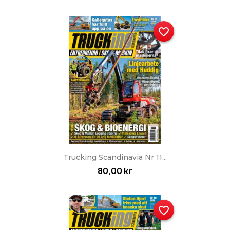
favorite_border
Trucking Scandinavia Nr 11...
80,00 kr
favorite_border