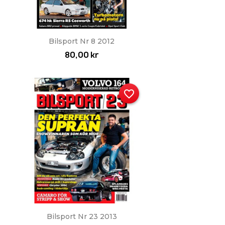
Snabbvy

Bilsport Nr 8 2012
80,00 kr
favorite_border
Snabbvy

Bilsport Nr 23 2013