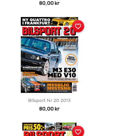
80,00 kr
favorite_border
Snabbvy

Bilsport Nr 20 2013
80,00 kr
favorite_border