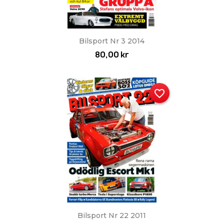
Snabbvy

Bilsport Nr 3 2014
80,00 kr
favorite_border
Snabbvy

Bilsport Nr 22 2011