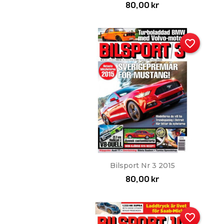
80,00 kr
favorite_border
Snabbvy

Bilsport Nr 3 2015
80,00 kr
favorite_border