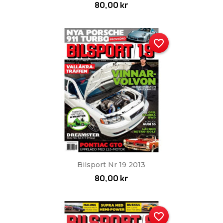
80,00 kr
favorite_border
Snabbvy

Bilsport Nr 19 2013
80,00 kr
favorite_border