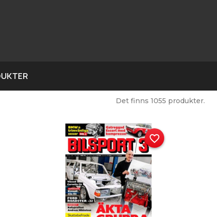
DUKTER
Det finns 1055 produkter.
favorite_border