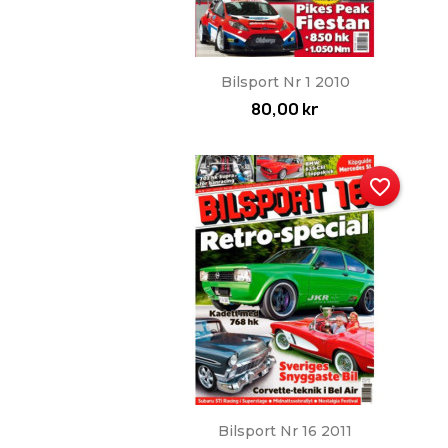
Snabbvy

Bilsport Nr 1 2010
80,00 kr
favorite_border
Snabbvy

Bilsport Nr 16 2011