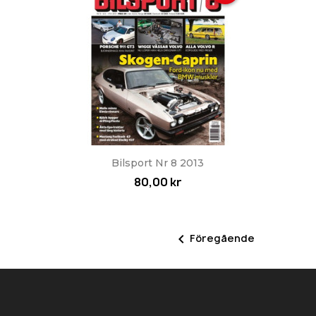
Snabbvy

Bilsport Nr 8 2013
80,00 kr

Föregående