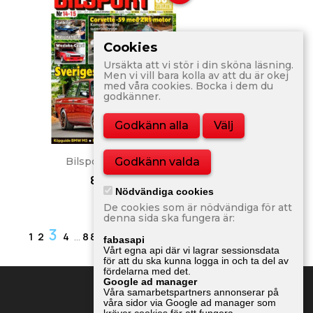
Cookies
Ursäkta att vi stör i din sköna läsning.
Men vi vill bara kolla av att du är okej
med våra cookies. Bocka i dem du
godkänner.
Godkänn alla
Välj
Snabbvy

Godkänn valda
Bilsport Nr 14 2012
80,00 kr
Nödvändiga cookies
De cookies som är nödvändiga för att
denna sida ska fungera är:
3

Nästa
1
2
4
…
88
fabasapi
Vårt egna api där vi lagrar sessionsdata
för att du ska kunna logga in och ta del av
fördelarna med det.
Google ad manager
Våra samarbetspartners annonserar på
våra sidor via Google ad manager som