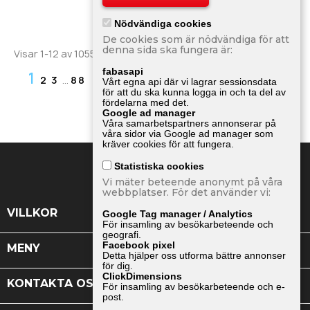
Nödvändiga cookies
De cookies som är nödvändiga för att
denna sida ska fungera är:
Visar 1-12 av 1055 objekt
fabasapi
1

Nästa
2
3
…
88
Vårt egna api där vi lagrar sessionsdata
för att du ska kunna logga in och ta del av
fördelarna med det.
Google ad manager
Tillbaka till toppen

Våra samarbetspartners annonserar på
våra sidor via Google ad manager som
kräver cookies för att fungera.
Statistiska cookies
Vi mäter beteende anonymt på våra
webbplatser. För det använder vi:

VILLKOR
Google Tag manager / Analytics
För insamling av besökarbeteende och
geografi.
Facebook pixel

MENY
Detta hjälper oss utforma bättre annonser
för dig.
ClickDimensions

KONTAKTA OSS
För insamling av besökarbeteende och e-
post.