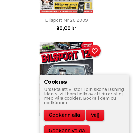
Bilsport Nr 26 2009
80,00 kr
favorite_border
Cookies
Ursäkta att vi stör i din sköna läsning.
Men vi vill bara kolla av att du är okej
med våra cookies. Bocka i dem du
godkänner.
Godkänn alla
Välj
Bilsport Nr 12 2010
Godkänn valda
80,00 kr