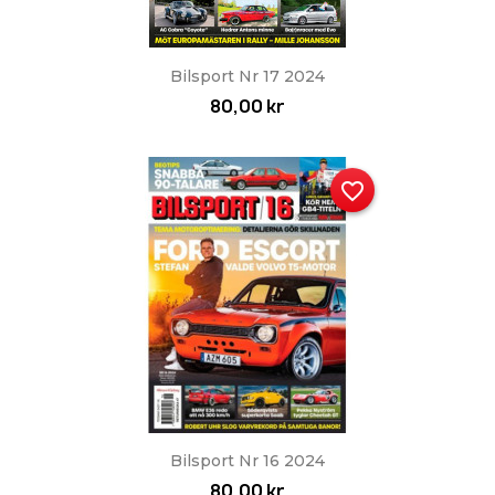
Bilsport Nr 17 2024
80,00 kr
favorite_border
Bilsport Nr 16 2024
80,00 kr