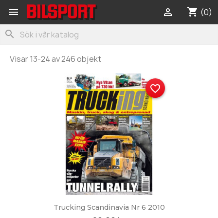
shopping_cart


(0)
search
Visar 13-24 av 246 objekt
favorite_border
Trucking Scandinavia Nr 6 2010