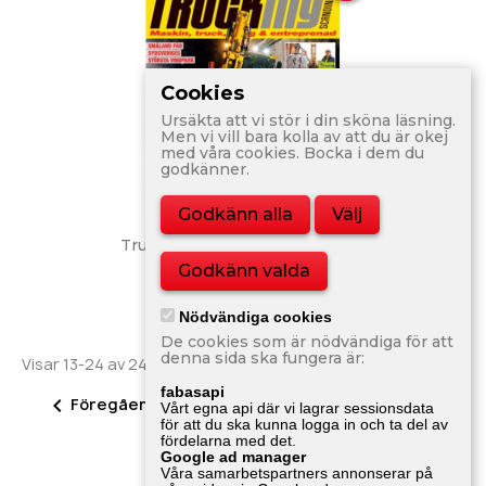
Cookies
Ursäkta att vi stör i din sköna läsning.
Men vi vill bara kolla av att du är okej
med våra cookies. Bocka i dem du
godkänner.
Godkänn alla
Välj
Trucking Scandinavia Nr 5 2012
Godkänn valda
80,00 kr
Nödvändiga cookies
De cookies som är nödvändiga för att
denna sida ska fungera är:
Visar 13-24 av 246 objekt
fabasapi
2


Föregående
Nästa
1
3
…
21
Vårt egna api där vi lagrar sessionsdata
för att du ska kunna logga in och ta del av
fördelarna med det.
Google ad manager
Tillbaka till toppen

Våra samarbetspartners annonserar på