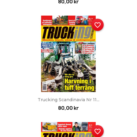
80,00 kr
favorite_border
Trucking Scandinavia Nr 11...
80,00 kr
favorite_border