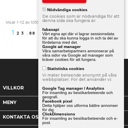
Nödvändiga cookies
De cookies som är nödvändiga för att
denna sida ska fungera är:
Visar 1-12 av 1055 objekt
fabasapi
1

Nästa
2
3
…
88
Vårt egna api där vi lagrar sessionsdata
för att du ska kunna logga in och ta del av
fördelarna med det.
Google ad manager
Tillbaka till toppen

Våra samarbetspartners annonserar på
våra sidor via Google ad manager som
kräver cookies för att fungera.
Statistiska cookies
Vi mäter beteende anonymt på våra
webbplatser. För det använder vi:

VILLKOR
Google Tag manager / Analytics
För insamling av besökarbeteende och
geografi.
Facebook pixel

MENY
Detta hjälper oss utforma bättre annonser
för dig.
ClickDimensions

KONTAKTA OSS
För insamling av besökarbeteende och e-
post.