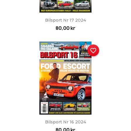
Bilsport Nr 17 2024
80,00 kr
favorite_border
Bilsport Nr 16 2024
80,00 kr