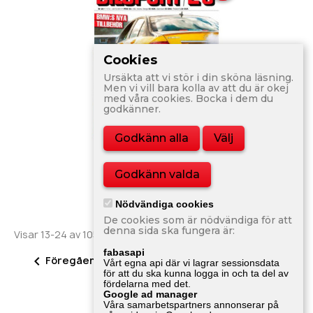
Cookies
Ursäkta att vi stör i din sköna läsning.
Men vi vill bara kolla av att du är okej
med våra cookies. Bocka i dem du
godkänner.
Godkänn alla
Välj
Bilsport Nr 26 2014
Godkänn valda
80,00 kr
Nödvändiga cookies
De cookies som är nödvändiga för att
denna sida ska fungera är:
Visar 13-24 av 1055 objekt
fabasapi
2


Föregående
Nästa
1
3
…
88
Vårt egna api där vi lagrar sessionsdata
för att du ska kunna logga in och ta del av
fördelarna med det.
Google ad manager
Tillbaka till toppen

Våra samarbetspartners annonserar på