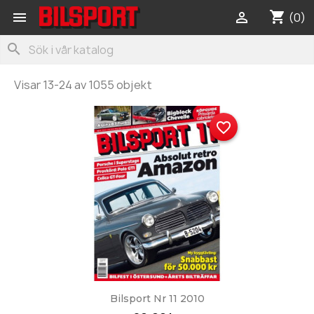
shopping_cart


(0)
search
Visar 13-24 av 1055 objekt
favorite_border
Bilsport Nr 11 2010