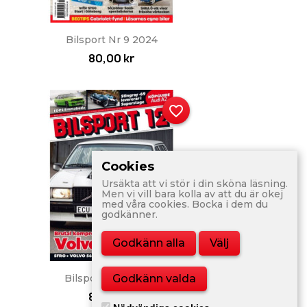
Snabbvy

Bilsport Nr 9 2024
80,00 kr
favorite_border
Cookies
Ursäkta att vi stör i din sköna läsning.
Men vi vill bara kolla av att du är okej
med våra cookies. Bocka i dem du
godkänner.
Godkänn alla
Välj
Snabbvy

Godkänn valda
Bilsport Nr 12 2010
80,00 kr