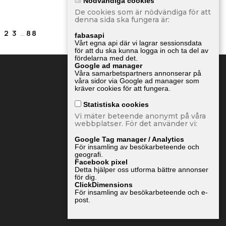
Nödvändiga cookies
De cookies som är nödvändiga för att
denna sida ska fungera är:
1

Nästa
2
3
…
88
fabasapi
Vårt egna api där vi lagrar sessionsdata
för att du ska kunna logga in och ta del av
fördelarna med det.
Google ad manager
Våra samarbetspartners annonserar på
våra sidor via Google ad manager som
kräver cookies för att fungera.
Statistiska cookies
Vi mäter beteende anonymt på våra
webbplatser. För det använder vi:
Google Tag manager / Analytics
För insamling av besökarbeteende och
geografi.
Facebook pixel
Detta hjälper oss utforma bättre annonser
för dig.
ClickDimensions
För insamling av besökarbeteende och e-
post.