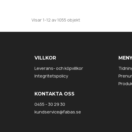
Visar 1-12 av 1055 objekt
VILLKOR
MEN
Leverans- och köpvillkor
Tidnin
Integritetspolicy
Prenu
Produk
KONTAKTA OSS
0455 - 30 29 30
kundservice@fabas.se