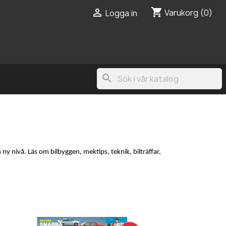
shopping_cart

Varukorg
(0)
Logga in
search
ny nivå. Läs om bilbyggen, mektips, teknik, bilträffar,