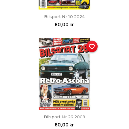
Snabbvy

Bilsport Nr 10 2024
80,00 kr
favorite_border
Snabbvy

Bilsport Nr 26 2009
80,00 kr