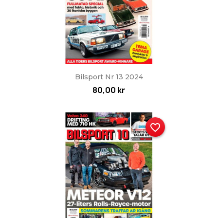
Snabbvy

Bilsport Nr 13 2024
80,00 kr
favorite_border