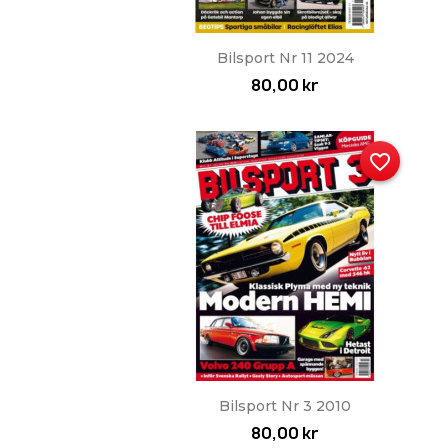
Snabbvy

Bilsport Nr 11 2024
80,00 kr
favorite_border
Snabbvy

Bilsport Nr 3 2010
80,00 kr