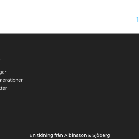
Y
gar
merationer
ter
En tidning från Albinsson & Sjöberg