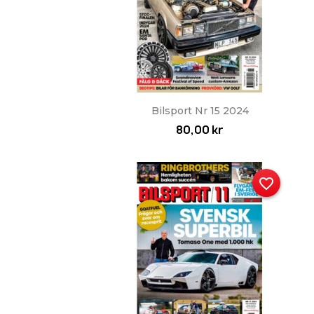
Snabbvy

Bilsport Nr 15 2024
80,00 kr
favorite_border