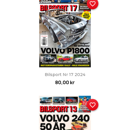
favorite_border
Snabbvy

Bilsport Nr 17 2024
80,00 kr
favorite_border