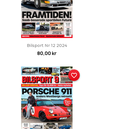
Snabbvy

Bilsport Nr 12 2024
80,00 kr
favorite_border