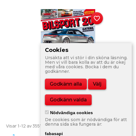
favorite_border
Cookies
Ursäkta att vi stör i din sköna läsning.
Men vi vill bara kolla av att du är okej
med våra cookies. Bocka i dem du
godkänner.
Godkänn alla
Välj
Bilsport Nr 20 2010
Godkänn valda
80,00 kr
Nödvändiga cookies
De cookies som är nödvändiga för att
denna sida ska fungera är:
Visar 1-12 av 3551 objekt
fabasapi