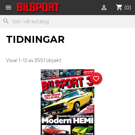
shopping_cart


(0)
search
TIDNINGAR
Visar 1-12 av 3551 objekt
favorite_border