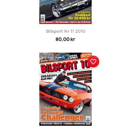
Bilsport Nr 11 2010
80,00 kr
favorite_border