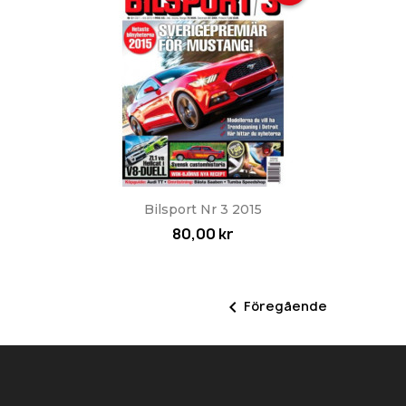
Snabbvy

Bilsport Nr 3 2015
80,00 kr

Föregående