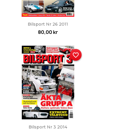
Snabbvy

Bilsport Nr 26 2011
80,00 kr
favorite_border
Snabbvy

Bilsport Nr 3 2014