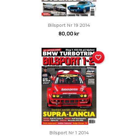
Snabbvy

Bilsport Nr 19 2014
80,00 kr
favorite_border
Snabbvy

Bilsport Nr 1 2014