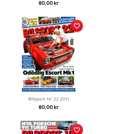
80,00 kr
favorite_border
Snabbvy

Bilsport Nr 22 2011
80,00 kr
favorite_border