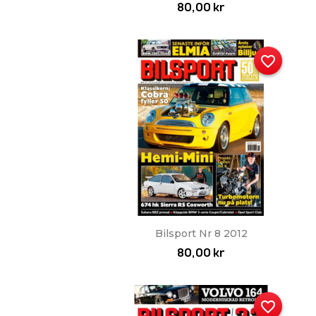
80,00 kr
favorite_border
Snabbvy

Bilsport Nr 8 2012
80,00 kr
favorite_border