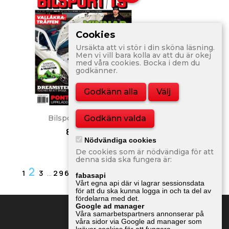
Cookies
Ursäkta att vi stör i din sköna läsning.
Men vi vill bara kolla av att du är okej
med våra cookies. Bocka i dem du
godkänner.
Godkänn alla
Välj
Snabbvy

Godkänn valda
Bilsport Nr 19 2013
80,00 kr
Nödvändiga cookies
De cookies som är nödvändiga för att
denna sida ska fungera är:
2

Nästa
1
3
…
296
fabasapi
Vårt egna api där vi lagrar sessionsdata
för att du ska kunna logga in och ta del av
fördelarna med det.
Google ad manager
Våra samarbetspartners annonserar på
våra sidor via Google ad manager som