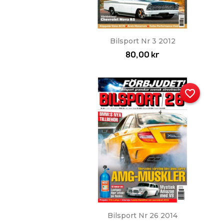
Snabbvy

Bilsport Nr 3 2012
80,00 kr
favorite_border
Snabbvy

Bilsport Nr 26 2014