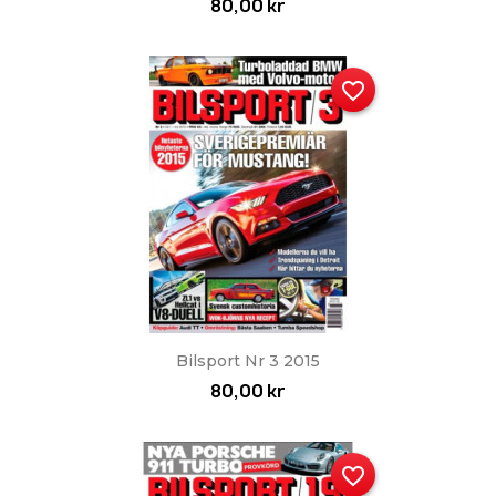
80,00 kr
favorite_border
Bilsport Nr 3 2015
80,00 kr
favorite_border