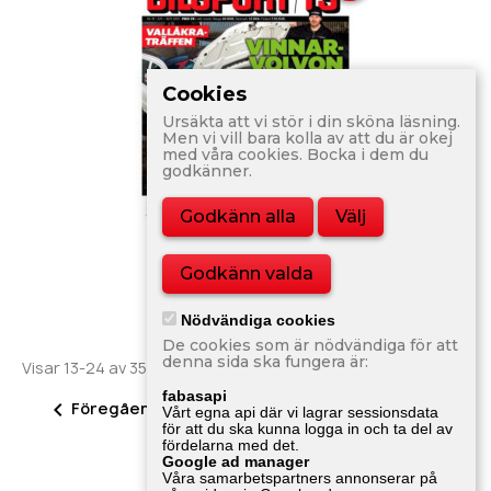
Cookies
Ursäkta att vi stör i din sköna läsning.
Men vi vill bara kolla av att du är okej
med våra cookies. Bocka i dem du
godkänner.
Godkänn alla
Välj
Bilsport Nr 19 2013
Godkänn valda
80,00 kr
Nödvändiga cookies
De cookies som är nödvändiga för att
denna sida ska fungera är:
Visar 13-24 av 3551 objekt
fabasapi
2


Föregående
Nästa
1
3
…
296
Vårt egna api där vi lagrar sessionsdata
för att du ska kunna logga in och ta del av
fördelarna med det.
Google ad manager
Tillbaka till toppen

Våra samarbetspartners annonserar på