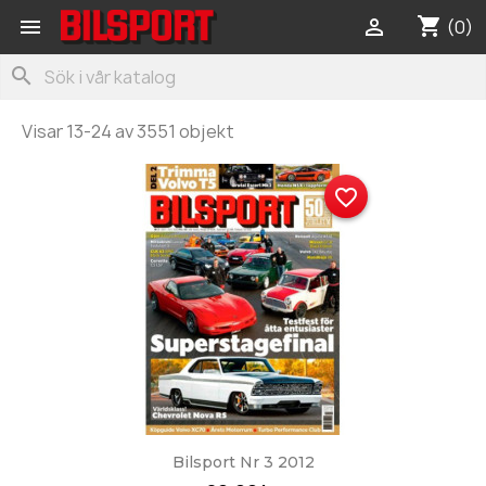
shopping_cart


(0)
search
Visar 13-24 av 3551 objekt
favorite_border
Bilsport Nr 3 2012